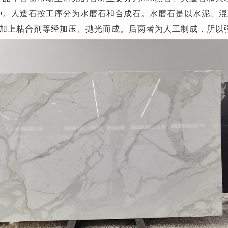
种。人造石按工序分为水磨石和合成石。水磨石是以水泥、混
料，加上粘合剂等经加压、抛光而成。后两者为人工制成，所以强